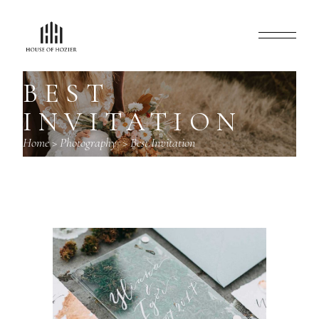
BEST
INVITATION
Home
>
Photography
>
Best Invitation