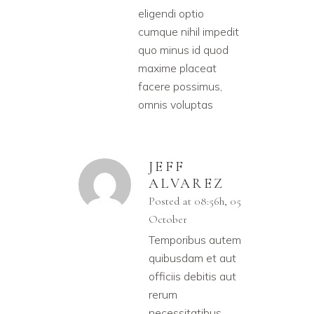
eligendi optio
cumque nihil impedit
quo minus id quod
maxime placeat
facere possimus,
omnis voluptas
JEFF
ALVAREZ
Posted at 08:56h, 05
October
Temporibus autem
quibusdam et aut
officiis debitis aut
rerum
necessitatibus