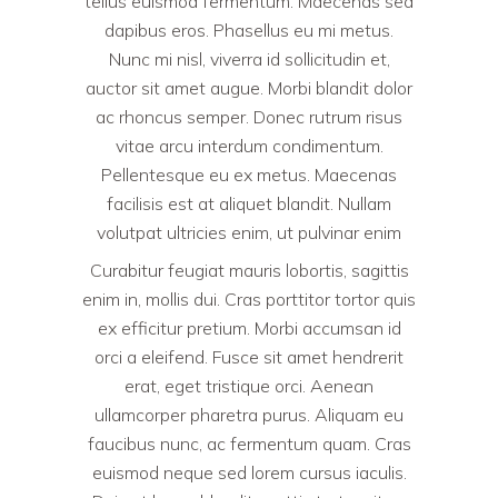
tellus euismod fermentum. Maecenas sed
dapibus eros. Phasellus eu mi metus.
Nunc mi nisl, viverra id sollicitudin et,
auctor sit amet augue. Morbi blandit dolor
ac rhoncus semper. Donec rutrum risus
vitae arcu interdum condimentum.
Pellentesque eu ex metus. Maecenas
facilisis est at aliquet blandit. Nullam
volutpat ultricies enim, ut pulvinar enim
Curabitur feugiat mauris lobortis, sagittis
enim in, mollis dui. Cras porttitor tortor quis
ex efficitur pretium. Morbi accumsan id
orci a eleifend. Fusce sit amet hendrerit
erat, eget tristique orci. Aenean
ullamcorper pharetra purus. Aliquam eu
faucibus nunc, ac fermentum quam. Cras
euismod neque sed lorem cursus iaculis.