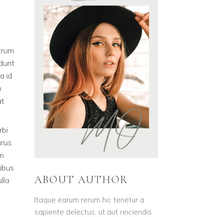
utrum
idunt
a id
u
at
rbi
rus.
em
tibus
ABOUT AUTHOR
lla
Itaque earum rerum hic tenetur a
sapiente delectus, ut aut reiciendis