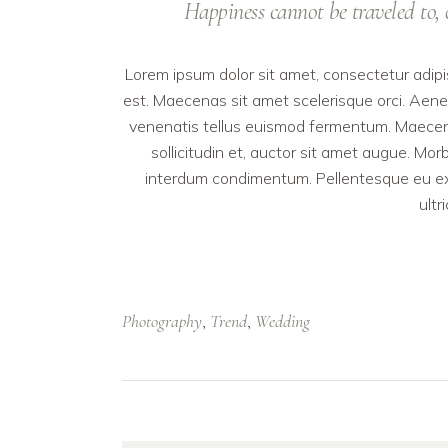
Happiness cannot be traveled to, 
Lorem ipsum dolor sit amet, consectetur adipis
est. Maecenas sit amet scelerisque orci. Aenea
venenatis tellus euismod fermentum. Maecenas
sollicitudin et, auctor sit amet augue. Mo
interdum condimentum. Pellentesque eu ex m
ultr
Photography
Trend
Wedding
,
,