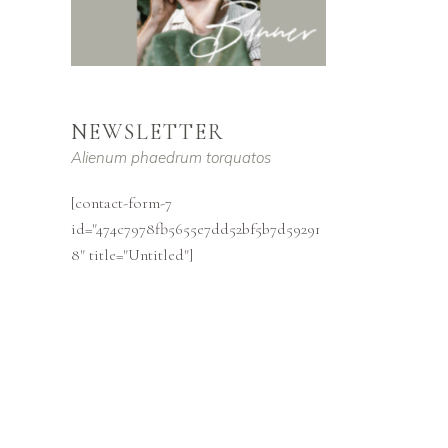
NEWSLETTER
Alienum phaedrum torquatos
[contact-form-7
id="474c7978fb5655e7dd52bf5b7d59291
8" title="Untitled"]