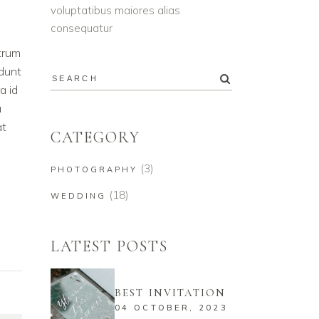
voluptatibus maiores alias
consequatur
utrum
idunt
a id
u
at
CATEGORY
(3)
PHOTOGRAPHY
(18)
WEDDING
LATEST POSTS
BEST INVITATION
04 OCTOBER, 2023