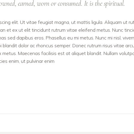
owned, earned, worn or consumed. It is the spiritual.
cing elit. Ut vitae feugiat magna, ut mattis ligula. Aliquam ut r
n et ex ut elit tincidunt rutrum vitae eleifend metus. Nunc tinc
 sed dapibus eros. Phasellus eu mi metus. Nunc mi nisl, viverr
rbi blandit dolor ac rhoncus semper. Donec rutrum risus vitae arc
etus. Maecenas facilisis est at aliquet blandit. Nullam volutp
icies enim, ut pulvinar enim