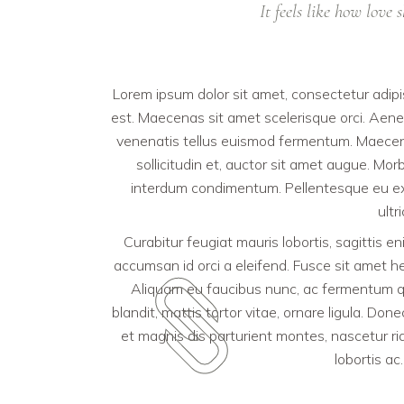
It feels like how love
Lorem ipsum dolor sit amet, consectetur adipis
est. Maecenas sit amet scelerisque orci. Aenea
venenatis tellus euismod fermentum. Maecenas
sollicitudin et, auctor sit amet augue. Mo
interdum condimentum. Pellentesque eu ex m
ultr
Curabitur feugiat mauris lobortis, sagittis eni
accumsan id orci a eleifend. Fusce sit amet he
Aliquam eu faucibus nunc, ac fermentum qu
blandit, mattis tortor vitae, ornare ligula. Do
et magnis dis parturient montes, nascetur ri
lobortis ac