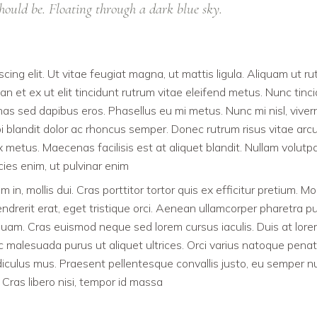
 should be. Floating through a dark blue sky.
cing elit. Ut vitae feugiat magna, ut mattis ligula. Aliquam ut r
n et ex ut elit tincidunt rutrum vitae eleifend metus. Nunc tinc
 sed dapibus eros. Phasellus eu mi metus. Nunc mi nisl, viverr
rbi blandit dolor ac rhoncus semper. Donec rutrum risus vitae arc
etus. Maecenas facilisis est at aliquet blandit. Nullam volutp
icies enim, ut pulvinar enim
m in, mollis dui. Cras porttitor tortor quis ex efficitur pretium. Mo
ndrerit erat, eget tristique orci. Aenean ullamcorper pharetra pu
am. Cras euismod neque sed lorem cursus iaculis. Duis at lor
nec malesuada purus ut aliquet ultrices. Orci varius natoque pena
diculus mus. Praesent pellentesque convallis justo, eu semper nu
. Cras libero nisi, tempor id massa