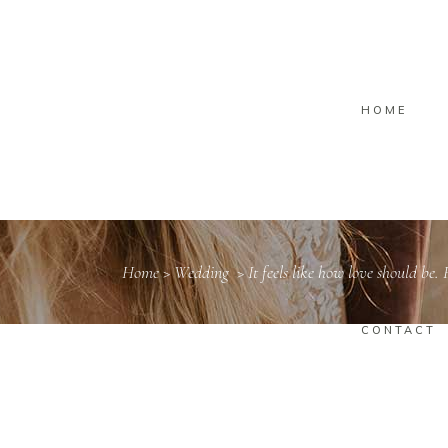
HOME
Home
>
Wedding
>
It feels like how love should be.
CONTACT